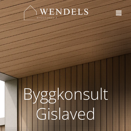
Hoppa
till
innehåll
Byggkonsult
Gislaved