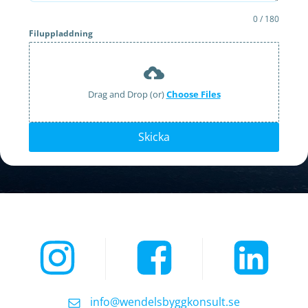
0 / 180
Filuppladdning
Drag and Drop (or)
Choose Files
Skicka
info@wendelsbyggkonsult.se