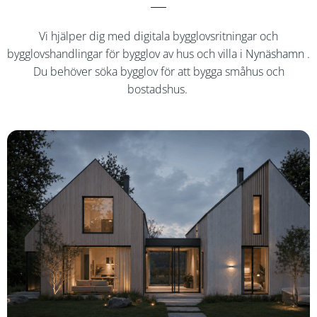
Vi hjälper dig med digitala bygglovsritningar och
bygglovshandlingar för bygglov av hus och villa i
Nynäshamn
.
Du behöver söka bygglov för att bygga småhus och
bostadshus.