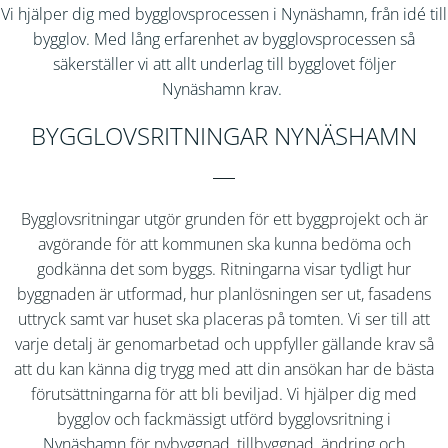
Vi hjälper dig med bygglovsprocessen i
Nynäshamn
, från idé till
bygglov. Med lång erfarenhet av bygglovsprocessen så
säkerställer vi att allt underlag till bygglovet följer
Nynäshamn
krav.
BYGGLOVSRITNINGAR NYNÄSHAMN
Bygglovsritningar utgör grunden för ett byggprojekt och är
avgörande för att kommunen ska kunna bedöma och
godkänna det som byggs. Ritningarna visar tydligt hur
byggnaden är utformad, hur planlösningen ser ut, fasadens
uttryck samt var huset ska placeras på tomten. Vi ser till att
varje detalj är genomarbetad och uppfyller gällande krav så
att du kan känna dig trygg med att din ansökan har de bästa
förutsättningarna för att bli beviljad. Vi hjälper dig med
bygglov och fackmässigt utförd bygglovsritning i
Nynäshamn
för nybyggnad, tillbyggnad, ändring och