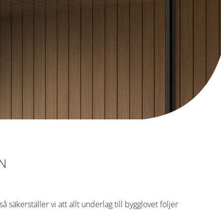
EN
äkerställer vi att allt underlag till bygglovet följer