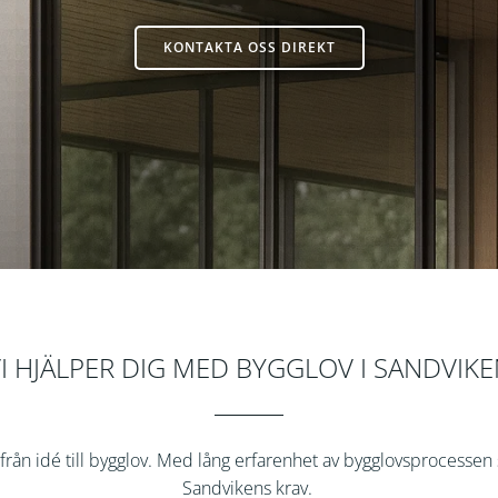
KONTAKTA OSS DIREKT
Byggkonsult
I HJÄLPER DIG MED BYGGLOV I SANDVIK
n idé till bygglov. Med lång erfarenhet av bygglovsprocessen så s
Sandvikens
krav.