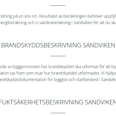
ning på en viss ort. Resultatet av beräkningen behöver uppfyll
energiberäkning och U-värdesberäkning i
Sandviken
för att du sk
BRANDSKYDDSBESKRIVNING SANDVIKEN
skede av byggprocessen hur brandskyddet ska utformas för att b
ion tas fram som visar hur brandskyddet utformades. Vi hjäl
andskyddsdokumentation för bygglov och startbesked i
Sandvik
FUKTSÄKERHETSBESKRIVNING SANDVIKE