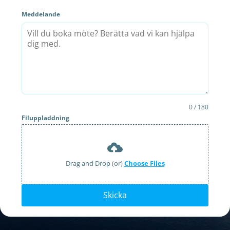
Meddelande
0 / 180
Filuppladdning
Drag and Drop (or)
Choose Files
Skicka