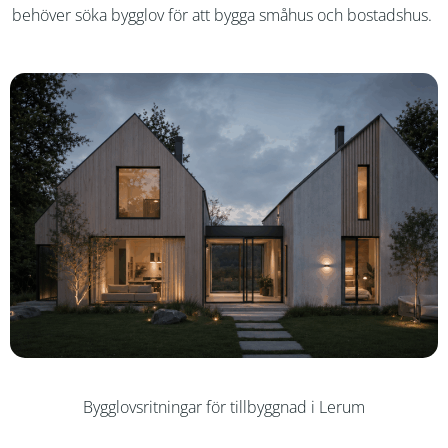
behöver söka bygglov för att bygga småhus och bostadshus.
Bygglovsritningar för tillbyggnad i Lerum