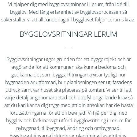
Vi hjälper dig med bygglovsritningar i
Lerum
, från idé till
bygglov. Med lång erfarenhet av bygglovsprocessen så
säkerställer vi att allt underlag till bygglovet följer
Lerums
krav.
BYGGLOVSRITNINGAR LERUM
Bygglovsritningar utgör grunden för ett byggprojekt och är
avgörande för att kommunen ska kunna bedöma och
godkänna det som byggs. Ritningarna visar tydligt hur
byggnaden är utformad, hur planlösningen ser ut, fasadens
uttryck samt var huset ska placeras på tomten. Vi ser till att
varje detalj är genomarbetad och uppfyller gällande krav så
att du kan känna dig trygg med att din ansökan har de bästa
förutsättningarna för att bli beviljad. Vi hjälper dig med
bygglov och fackmässigt utförd bygglovsritning i
Lerum
för
nybyggnad, tillbyggnad, ändring och ombyggnad.
Bygglovsritningarna inkluderar planritning, fasadritning,