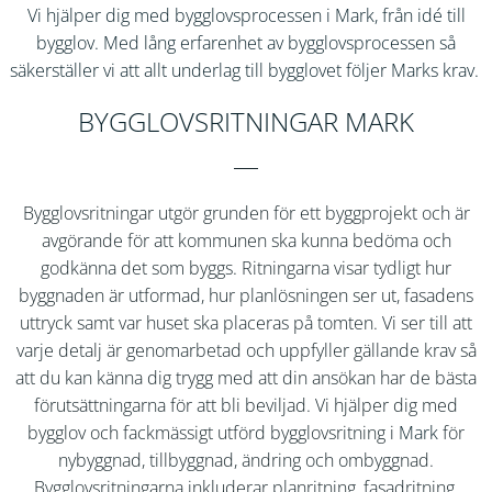
Vi hjälper dig med bygglovsprocessen i Mark, från idé till
bygglov. Med lång erfarenhet av bygglovsprocessen så
säkerställer vi att allt underlag till bygglovet följer
Marks
krav.
BYGGLOVSRITNINGAR MARK
Bygglovsritningar utgör grunden för ett byggprojekt och är
avgörande för att kommunen ska kunna bedöma och
godkänna det som byggs. Ritningarna visar tydligt hur
byggnaden är utformad, hur planlösningen ser ut, fasadens
uttryck samt var huset ska placeras på tomten. Vi ser till att
varje detalj är genomarbetad och uppfyller gällande krav så
att du kan känna dig trygg med att din ansökan har de bästa
förutsättningarna för att bli beviljad. Vi hjälper dig med
bygglov och fackmässigt utförd bygglovsritning i
Mark
för
nybyggnad, tillbyggnad, ändring och ombyggnad.
Bygglovsritningarna inkluderar planritning, fasadritning,