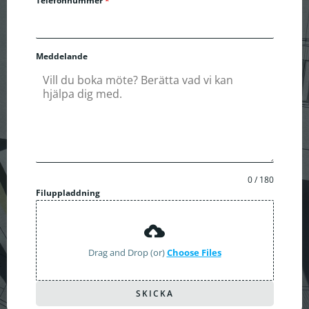
Telefonnummer
*
Meddelande
0 / 180
Filuppladdning
Drag and Drop (or)
Choose Files
SKICKA