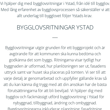
Vi hjälper dig med bygglovsritningar i Ystad, från idé till bygglov.
Med lång erfarenhet av bygglovsprocessen så säkerställer vi att
allt underlag till bygglovet följer Ystads krav.
BYGGLOVSRITNINGAR YSTAD
Bygglovsritningar utgör grunden för ett byggprojekt och är
avgörande för att kommunen ska kunna bedöma och
godkänna det som byggs. Ritningarna visar tydligt hur
byggnaden är utformad, hur planlösningen ser ut, fasadens
uttryck samt var huset ska placeras på tomten. Vi ser till att
varje detalj är genomarbetad och uppfyller gällande krav så
att du kan känna dig trygg med att din ansökan har de bästa
förutsättningarna för att bli beviljad. Vi hjälper dig med
bygglov och fackmässigt utförd bygglovsritning i
Ystad
för
nybyggnad, tillbyggnad, ändring och ombyggnad.
Bygglovsritningarna inkluderar planritning, fasadritning,