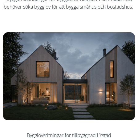
behöver söka bygglov för att bygga småhus och bostadshus.
Bygglovsritningar för tillbyggnad i Ystad